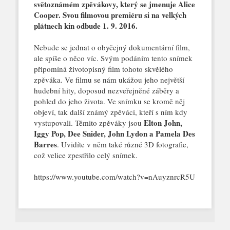
světoznámém zpěvákovy, který se jmenuje Alice
Cooper. Svou filmovou premiéru si na velkých
plátnech kin odbude 1. 9. 2016.
Nebude se jednat o obyčejný dokumentární film,
ale spíše o něco víc. Svým podáním tento snímek
připomíná životopisný film tohoto skvělého
zpěváka. Ve filmu se nám ukážou jeho největší
hudební hity, doposud nezveřejněné záběry a
pohled do jeho života. Ve snímku se kromě něj
objeví, tak další známý zpěváci, kteří s ním kdy
Elton John,
vystupovali. Těmito zpěváky jsou
Iggy Pop, Dee Snider, John Lydon a Pamela Des
Barres
. Uvidíte v něm také různé 3D fotografie,
což velice zpestřilo celý snímek.
https://www.youtube.com/watch?v=nAuyznrcR5U