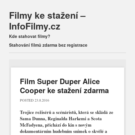
Filmy ke stažení –
InfoFilmy.cz
Main menu
Skip
Kde stahovat filmy?
to
Stahování filmů zdarma bez registrace
content
Film Super Duper Alice
Cooper ke stažení zdarma
POSTED
23.8.2016
Trojice režisérů a scénáristů, která se skládá ze
Sama Dunna, Reginalda Harkemi a Scota
McFadyena, přichází do kin s novým
dokumentárním hudebním snímek o skvělé a