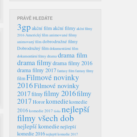
PRÁVĚ HLEDÁTE
3gp
akční film
akční filmy
akční filmy
Americký film
animované filmy
2016
dobrodružné filmy
animovaný film
Dobrodružný film
dokumentární film
drama film
dokumentární filmy
drama
drama filmy
drama filmy 2016
drama filmy 2017
fantasy film
fantasy filmy
Filmové novinky
film
2016
Filmové novinky
filmy 2016
filmy
2017
filmy
2017
komedie
Horor
komedie
nejlepší
2016
komedie 2017
láska
filmy všech dob
nejlepší komedie
nejlepší
komedie 2016
nejlepší komedie 2017