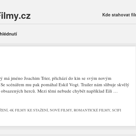
Filmy.cz
Main menu
Skip
Kde stahovat fi
to
content
zhlédnutí
terý má jméno Joachim Trier, přichází do kin se svým novým
 Se scénářem mu pak pomáhal Eskil Vogt. Trailer nám slibuje skvělý
 obsazených herců. Mezi těmi nebude chybět například Eili …
ŽENÍ
,
4K FILMY KE STAŽENÍ
,
NOVÉ FILMY
,
ROMANTICKÉ FILMY
,
SCIFI