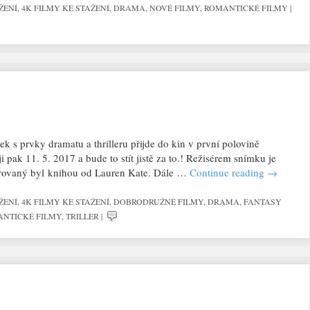
ŽENÍ
,
4K FILMY KE STAŽENÍ
,
DRAMA
,
NOVÉ FILMY
,
ROMANTICKÉ FILMY
|
 s prvky dramatu a thrilleru přijde do kin v první polovině
i pak 11. 5. 2017 a bude to stít jistě za to.! Režisérem snímku je
irovaný byl knihou od Lauren Kate. Dále …
Continue reading
→
ŽENÍ
,
4K FILMY KE STAŽENÍ
,
DOBRODRUŽNÉ FILMY
,
DRAMA
,
FANTASY
NTICKÉ FILMY
,
TRILLER
|