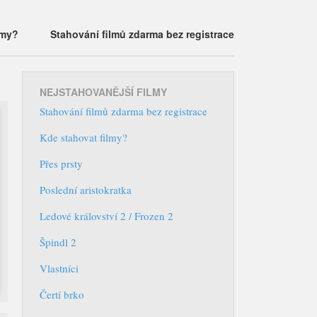
lmy?
Stahování filmů zdarma bez registrace
NEJSTAHOVANĚJŠÍ FILMY
Stahování filmů zdarma bez registrace
Kde stahovat filmy?
Přes prsty
Poslední aristokratka
Ledové království 2 / Frozen 2
Špindl 2
Vlastníci
Čertí brko