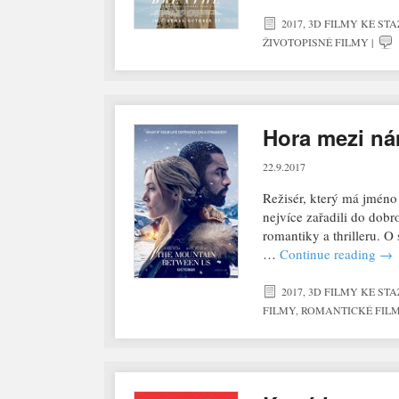
2017
,
3D FILMY KE STA
ŽIVOTOPISNÉ FILMY
|
Hora mezi ná
22.9.2017
Režisér, který má jmén
nejvíce zařadili do dob
romantiky a thrilleru. O
…
Continue reading
→
2017
,
3D FILMY KE STA
FILMY
,
ROMANTICKÉ FIL