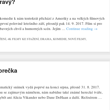
pravý?
á komedie k nám tentokrát přichází z Ameriky a na velkých filmových
první polovině letošního září, přesněji pak 14. 9. 2017. Film si pro
zábavných chvil a humorných scén. Jejím …
Continue reading
→
ŽENÍ
,
4K FILMY KE STAŽENÍ
,
DRAMA
,
KOMEDIE
,
NOVÉ FILMY
,
orečka
amatický snímek vydá poprvé na konci srpna, přesně 31. 8. 2017.
u se zajímavým námětem, nám nabídne také známé herecké tváře,
ybět ani Alicia Vikander nebo Dane DeHaan a další. Režisérem …