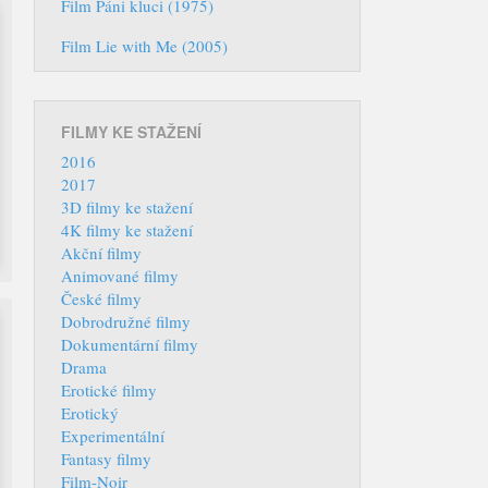
Film Páni kluci (1975)
Film Lie with Me (2005)
FILMY KE STAŽENÍ
2016
2017
3D filmy ke stažení
4K filmy ke stažení
Akční filmy
Animované filmy
České filmy
Dobrodružné filmy
Dokumentární filmy
Drama
Erotické filmy
Erotický
Experimentální
Fantasy filmy
Film-Noir