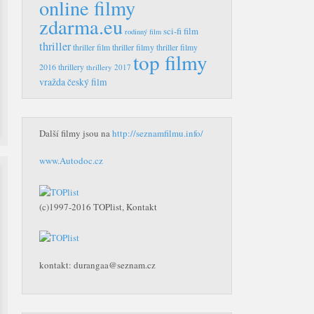
online filmy
zdarma.eu
sci-fi film
rodinný film
thriller
thriller film
thriller filmy
thriller filmy
top filmy
2016
thrillery
thrillery 2017
vražda
český film
Další filmy jsou na
http://seznamfilmu.info/
www.Autodoc.cz
(c)1997-2016 TOPlist, Kontakt
kontakt: durangaa@seznam.cz