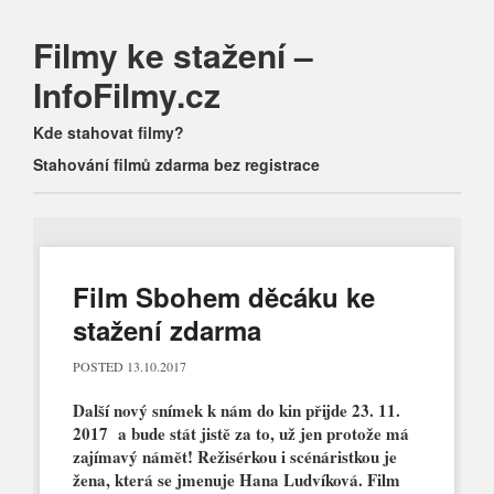
Filmy ke stažení –
InfoFilmy.cz
Main menu
Skip
Kde stahovat filmy?
to
Stahování filmů zdarma bez registrace
content
Film Sbohem děcáku ke
stažení zdarma
POSTED
13.10.2017
Další nový snímek k nám do kin přijde 23. 11.
2017 a bude stát jistě za to, už jen protože má
zajímavý námět! Režisérkou i scénáristkou je
žena, která se jmenuje Hana Ludvíková. Film