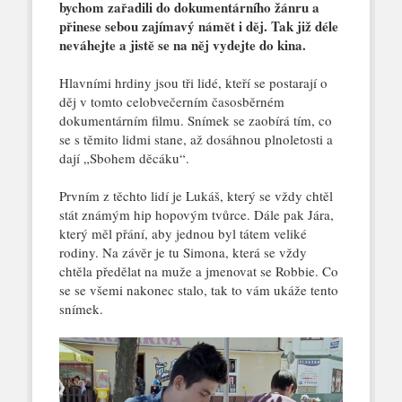
bychom zařadili do dokumentárního žánru a
přinese sebou zajímavý námět i děj. Tak již déle
neváhejte a jistě se na něj vydejte do kina.
Hlavními hrdiny jsou tři lidé, kteří se postarají o
děj v tomto celobvečerním časosběrném
dokumentárním filmu. Snímek se zaobírá tím, co
se s těmito lidmi stane, až dosáhnou plnoletosti a
dají „Sbohem děcáku“.
Prvním z těchto lidí je Lukáš, který se vždy chtěl
stát známým hip hopovým tvůrce. Dále pak Jára,
který měl přání, aby jednou byl tátem veliké
rodiny. Na závěr je tu Simona, která se vždy
chtěla předělat na muže a jmenovat se Robbie. Co
se se všemi nakonec stalo, tak to vám ukáže tento
snímek.