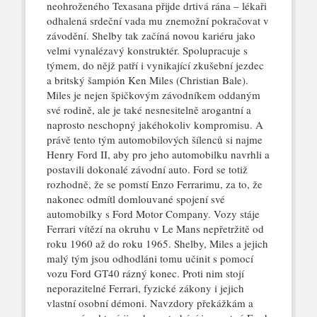
neohroženého Texasana přijde drtivá rána – lékaři
odhalená srdeční vada mu znemožní pokračovat v
závodění. Shelby tak začíná novou kariéru jako
velmi vynalézavý konstruktér. Spolupracuje s
týmem, do nějž patří i vynikající zkušební jezdec
a britský šampión Ken Miles (Christian Bale).
Miles je nejen špičkovým závodníkem oddaným
své rodině, ale je také nesnesitelně arogantní a
naprosto neschopný jakéhokoliv kompromisu. A
právě tento tým automobilových šílenců si najme
Henry Ford II, aby pro jeho automobilku navrhli a
postavili dokonalé závodní auto. Ford se totiž
rozhodně, že se pomstí Enzo Ferrarimu, za to, že
nakonec odmítl domlouvané spojení své
automobilky s Ford Motor Company. Vozy stáje
Ferrari vítězí na okruhu v Le Mans nepřetržitě od
roku 1960 až do roku 1965. Shelby, Miles a jejich
malý tým jsou odhodláni tomu učinit s pomocí
vozu Ford GT40 rázný konec. Proti nim stojí
neporazitelné Ferrari, fyzické zákony i jejich
vlastní osobní démoni. Navzdory překážkám a