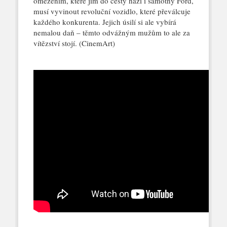
omezením, které jim do cesty hází i samotný Ford,
musí vyvinout revoluční vozidlo, které převálcuje
každého konkurenta. Jejich úsilí si ale vybírá
nemalou daň – těmto odvážným mužům to ale za
vítězství stojí. (CinemArt)