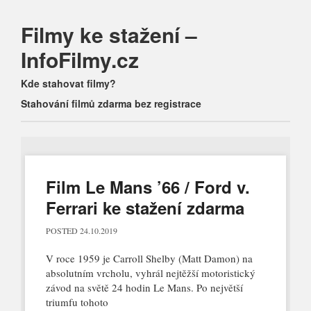
Filmy ke stažení –
InfoFilmy.cz
Main menu
Skip
Kde stahovat filmy?
to
Stahování filmů zdarma bez registrace
content
Film Le Mans ’66 / Ford v.
Ferrari ke stažení zdarma
POSTED
24.10.2019
V roce 1959 je Carroll Shelby (Matt Damon) na
absolutním vrcholu, vyhrál nejtěžší motoristický
závod na světě 24 hodin Le Mans. Po největší
triumfu tohoto