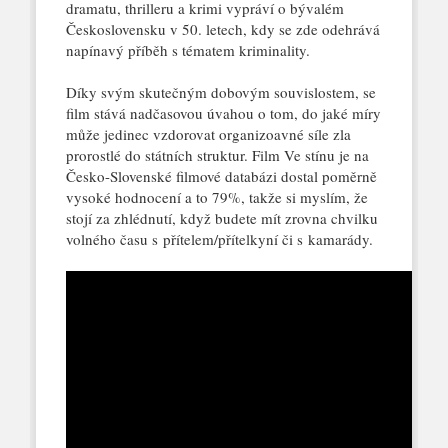
dramatu, thrilleru a krimi vypráví o bývalém
Československu v 50. letech, kdy se zde odehrává
napínavý příběh s tématem kriminality.
Díky svým skutečným dobovým souvislostem, se
film stává nadčasovou úvahou o tom, do jaké míry
může jedinec vzdorovat organizoavné síle zla
prorostlé do státních struktur. Film Ve stínu je na
Česko-Slovenské filmové databázi dostal poměrně
vysoké hodnocení a to 79%, takže si myslím, že
stojí za zhlédnutí, když budete mít zrovna chvilku
volného času s přítelem/přítelkyní či s kamarády.