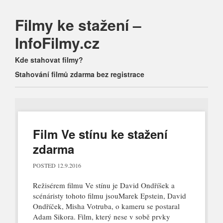
Filmy ke stažení –
InfoFilmy.cz
Main menu
Skip
Kde stahovat filmy?
to
Stahování filmů zdarma bez registrace
content
Film Ve stínu ke stažení
zdarma
POSTED
12.9.2016
Režisérem filmu Ve stínu je David Ondříšek a
scénáristy tohoto filmu jsouMarek Epstein, David
Ondříček, Misha Votruba, o kameru se postaral
Adam Sikora. Film, který nese v sobě prvky