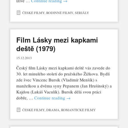
lživě …
Continue reading
→
ČESKÉ FILMY
,
RODINNÉ FILMY
,
SERIÁLY
Film Lásky mezi kapkami
deště (1979)
15.12.2013
Český film Lásky mezi kapkami deště vás zavede do
30. let minulého století do pražského Žižkova. Bydlí
zde švec Vincenc Bursík (Vladimír Menšík) s
manželkou a dvěma syny Pepanem (Jan Hrušínský) a
Kajdou (Lukáš Vaculík). Bursík dělá svou práci
dobře, …
Continue reading
→
ČESKÉ FILMY
,
DRAMA
,
ROMANTICKÉ FILMY