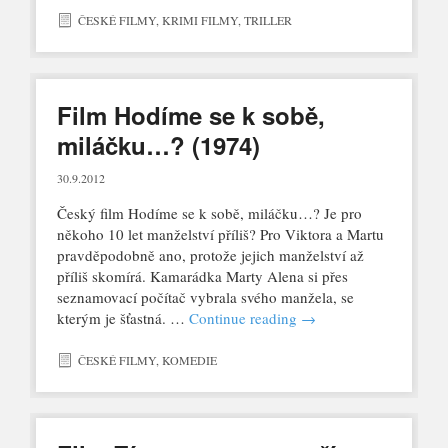
ČESKÉ FILMY
,
KRIMI FILMY
,
TRILLER
Film Hodíme se k sobě,
miláčku…? (1974)
30.9.2012
Český film Hodíme se k sobě, miláčku…? Je pro
někoho 10 let manželství příliš? Pro Viktora a Martu
pravděpodobně ano, protože jejich manželství až
příliš skomírá. Kamarádka Marty Alena si přes
seznamovací počítač vybrala svého manžela, se
kterým je šťastná. …
Continue reading
→
ČESKÉ FILMY
,
KOMEDIE