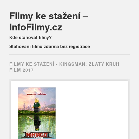
Filmy ke stažení –
InfoFilmy.cz
Main menu
Skip
Kde stahovat filmy?
to
Stahování filmů zdarma bez registrace
content
FILMY KE STAŽENÍ -
KINGSMAN: ZLATÝ KRUH
FILM 2017