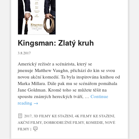
Kingsman: Zlatý kruh
3.8.2017
Americký režisér a scénárista, který se
jmenuje Matthew Vaughn, přichází do kin se svou
novou akční komedií. Ta byla inspirována knihou od
Marka Millara. Dále pak mu se scénářem pomáhala
Jane Goldman. Kromě toho se můžete těšit na
spoustu známých hereckých tváří, …
Continue
reading
→
2017
,
3D FILMY KE STAŽENÍ
,
4K FILMY KE STAŽENÍ
,
AKČNÍ FILMY
,
DOBRODRUŽNÉ FILMY
,
KOMEDIE
,
NOVÉ
FILMY
|