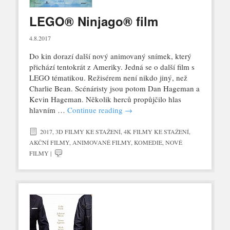
LEGO® Ninjago® film
4.8.2017
Do kin dorazí další nový animovaný snímek, který
přichází tentokrát z Ameriky. Jedná se o další film s
LEGO tématikou. Režisérem není nikdo jiný, než
Charlie Bean. Scénáristy jsou potom Dan Hageman a
Kevin Hageman. Několik herců propůjčilo hlas
hlavním …
Continue reading
→
2017
,
3D FILMY KE STAŽENÍ
,
4K FILMY KE STAŽENÍ
,
AKČNÍ FILMY
,
ANIMOVANÉ FILMY
,
KOMEDIE
,
NOVÉ
FILMY
|