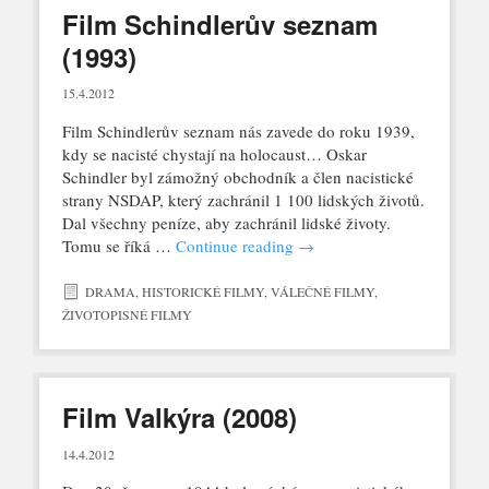
Film Schindlerův seznam
(1993)
15.4.2012
Film Schindlerův seznam nás zavede do roku 1939,
kdy se nacisté chystají na holocaust… Oskar
Schindler byl zámožný obchodník a člen nacistické
strany NSDAP, který zachránil 1 100 lidských životů.
Dal všechny peníze, aby zachránil lidské životy.
Tomu se říká …
Continue reading
→
DRAMA
,
HISTORICKÉ FILMY
,
VÁLEČNÉ FILMY
,
ŽIVOTOPISNÉ FILMY
Film Valkýra (2008)
14.4.2012