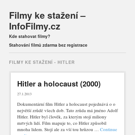
Filmy ke stažení –
InfoFilmy.cz
Main menu
Skip
Kde stahovat filmy?
to
Stahování filmů zdarma bez registrace
content
FILMY KE STAŽENÍ -
HITLER
Hitler a holocaust (2000)
27.1.2013
Dokumentární film Hitler a holocaust pojednává o o
největší zrůdě všech dob. Tato zrůda má jméno Adolf
Hitler. Hitler byl člověk, za kterým stojí miliony
mrtvých lidí. Film mapuje to, co Hitler způsobil
mnoha lidem. Stojí ale za vší tou hrůzou …
Continue