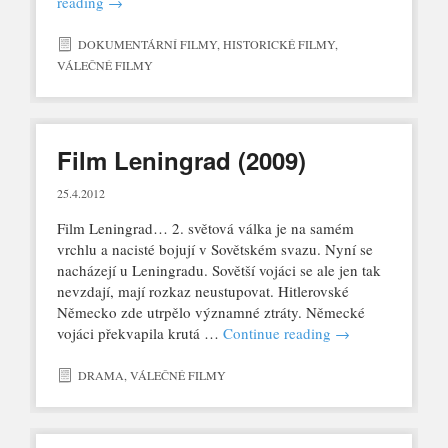
reading
→
DOKUMENTÁRNÍ FILMY
,
HISTORICKÉ FILMY
,
VÁLEČNÉ FILMY
Film Leningrad (2009)
25.4.2012
Film Leningrad… 2. světová válka je na samém
vrchlu a nacisté bojují v Sovětském svazu. Nyní se
nacházejí u Leningradu. Sovětší vojáci se ale jen tak
nevzdají, mají rozkaz neustupovat. Hitlerovské
Německo zde utrpělo významné ztráty. Německé
vojáci překvapila krutá …
Continue reading
→
DRAMA
,
VÁLEČNÉ FILMY