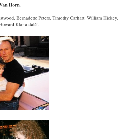
Van Horn
.
Eastwood, Bernadette Peters, Timothy Carhart, William Hickey,
Howard Klar a další.