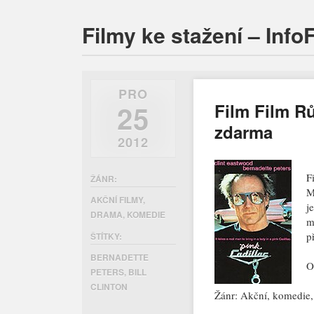
Filmy ke stažení – Info
PRO
25
Film Film Rů
zdarma
2012
F
ŽÁNR:
M
AKČNÍ FILMY
,
j
DRAMA
,
KOMEDIE
m
p
ŠTÍTKY:
BERNADETTE
O
PETERS
,
BILL
CLINTON
Žánr: Akční, komedie,